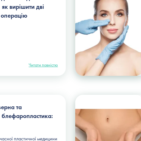
як вирішити дві
у операцію
Читати повністю
зерна та
 блефаропластика:
часної пластичної медицини