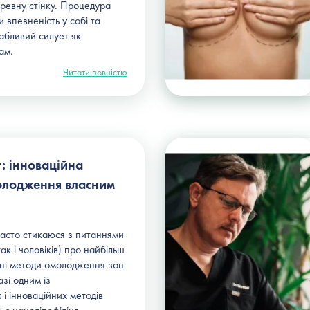
еревну стінку. Процедура
 впевненість у собі та
абливий силует як
кам.
Читати повністю
: інноваційна
олодження власним
часто стикаюся з питаннями
так і чоловіків) про найбільш
чні методи омолодження зон
зі одним із
і інноваційних методів