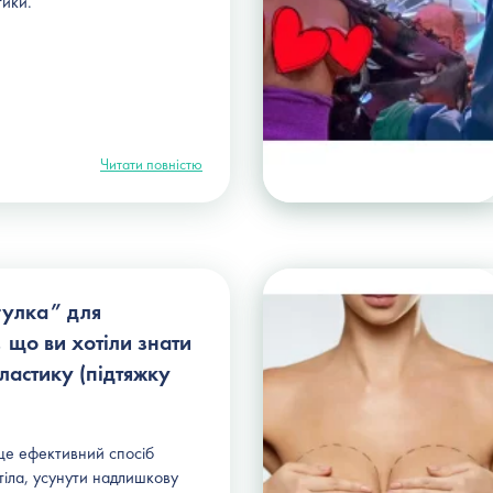
тики.
Читати повністю
гулка” для
, що ви хотіли знати
ластику (підтяжку
це ефективний спосіб
іла, усунути надлишкову