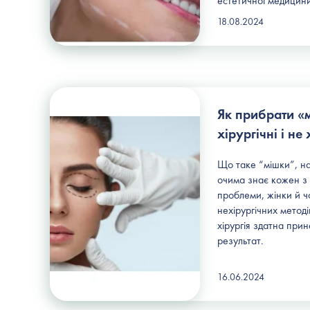
естетичної медицини
18.08.2024
Як прибрати «м
хірургічні і не
Що таке “мішки”, на
очима знає кожен з 
проблеми, жінки й ч
нехірургічних метод
хірургія здатна прин
результат.
16.06.2024