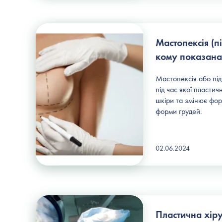
Мастопексія (п
кому показана
Мастопексія або під
під час якої пласти
шкіри та змінює фо
форми грудей.
02.06.2024
Пластична хірур