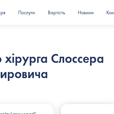
аря
Послуги
Вартість
Новини
Кон
о хірурга Слоссера
мировича