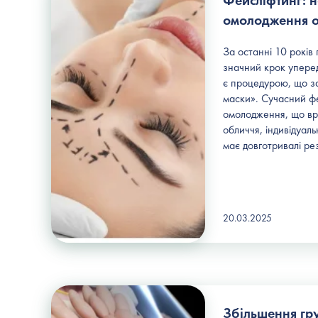
Фейсліфтинг: но
омолодження 
За останні 10 років 
значний крок уперед
є процедурою, що з
маски». Сучасний ф
омолодження, що вр
обличчя, індивідуаль
має довготривалі ре
20.03.2025
Збільшення гр