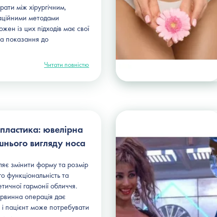
рати між хірургічним,
аційними методами
жен із цих підходів має свої
та показання до
Читати повністю
пластика: ювелірна
шнього вигляду носа
яє змінити форму та розмір
о функціональність та
тичної гармонії обличчя.
рвинна операція дає
, і пацієнт може потребувати