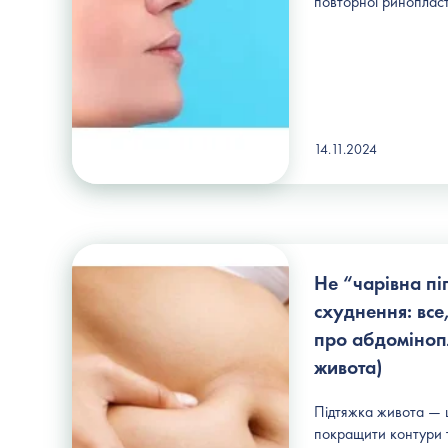
повторної риноплас
14.11.2024
Не “чарівна пі
схуднення: все
про абдоміноп
живота)
Підтяжка живота — 
покращити контури т