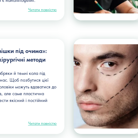
 є наноліпофілінг.
Читати повністю
ішки під очима»:
 хірургічні методи
бряки й темні кола під
нас. Щоб позбутися цієї
оловіки можуть вдаватися до
ів, але саме пластична
ести якісний і постійний
Читати повністю