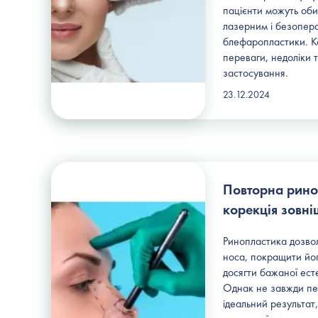
пацієнти можуть оби
лазерним і безопер
блефаропластики. Ко
переваги, недоліки 
застосування.
23.12.2024
Повторна рино
корекція зовні
Ринопластика дозвол
носа, покращити йог
досягти бажаної есте
Однак не завжди пе
ідеальний результат