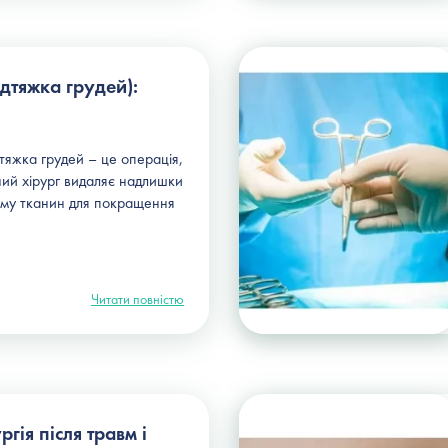
ідтяжка грудей):
тяжка грудей – це операція,
чний хірург видаляє надлишки
рму тканин для покращення
Читати повністю
гія після травм і