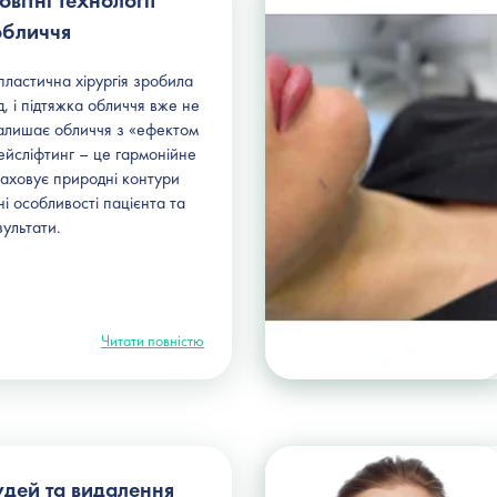
вітні технології
обличчя
пластична хірургія зробила
, і підтяжка обличчя вже не
алишає обличчя з «ефектом
ейсліфтинг – це гармонійне
аховує природні контури
ні особливості пацієнта та
зультати.
Читати повністю
удей та видалення