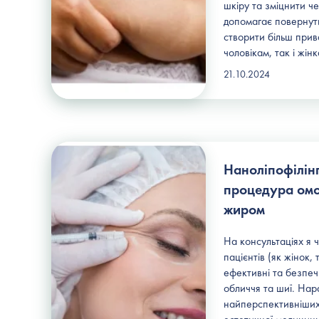
шкіру та зміцнити ч
допомагає повернути
створити більш прив
чоловікам, так і жін
21.10.2024
Наноліпофілінг
процедура ом
жиром
На консультаціях я 
пацієнтів (як жінок, 
ефективні та безпе
обличчя та шиї. Нара
найперспективніших 