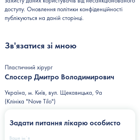
захисту даних користувачів від несанкціонованого
доступу. Оновлення політики конфіденційності
публікуються на даній сторінці.
Зв'язатися зі мною
Пластичний хірург
Слоссер Дмитро Володимирович
Україна, м. Київ, вул. Щекавицька, 9а
(Клініка "Nove Tilo")
+38 (044) 222-6-111
Задати питання
лікарю особисто
+38 (066) 122-6-111
info@slosser.com.ua
Ваше імʼя