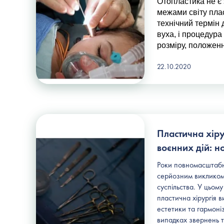
Отопластика не є
межами світу плас
технічний термін д
вуха, і процедура
розміру, положенн
22.10.2020
Пластична хірур
воєнних дій: н
Роки повномасштабн
серйозним викликом 
суспільства. У цьому
пластична хірургія 
естетики та гармоніз
випадках звернень т