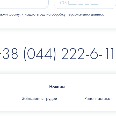
ючи форму, я надаю згоду на
обробку персональних данних
.
+38 (044) 222-6-11
Новини
Збільшення грудей
Ринопластика