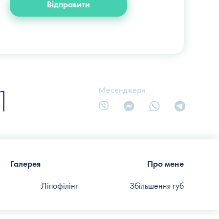
Відправити
1
Месенджери
Галерея
Про мене
Ліпофілінг
Збільшення губ