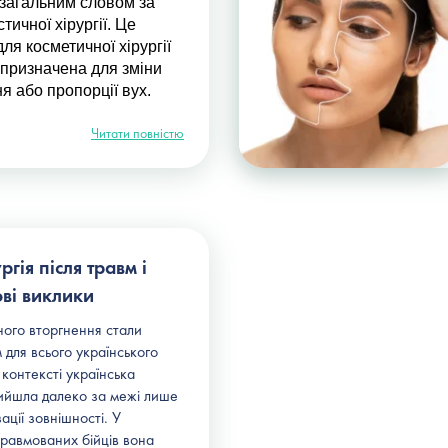
 загальним словом за
тичної хірургії. Це
ля косметичної хірургії
 призначена для зміни
я або пропорції вух.
Читати повністю
гія після травм і
ові виклики
ого вторгнення стали
для всього українського
 контексті українська
вийшла далеко за межі лише
ації зовнішності. У
равмованих бійців вона