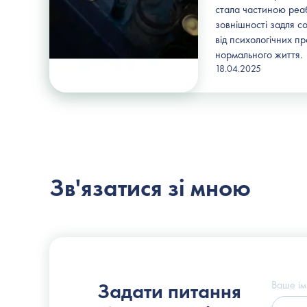
стала частиною реабі
зовнішності задля со
від психологічних п
нормального життя.
18.04.2025
Зв'язатися зі мною
Пластичний хірург
Слоссер Дмитро Володимирович
Ваше ім
Задати питання