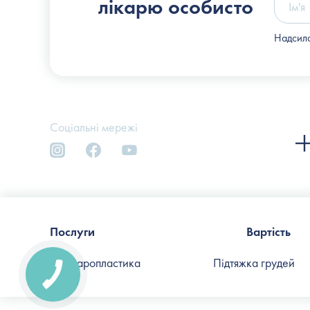
лікарю особисто
Надсила
Соціальні мережі
Послуги
Вартість
Блефаропластика
Підтяжка грудей