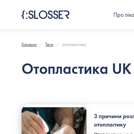
Про лік
Головна
Теги
отопластика
Отопластика UK
3 причини роз
отопластику