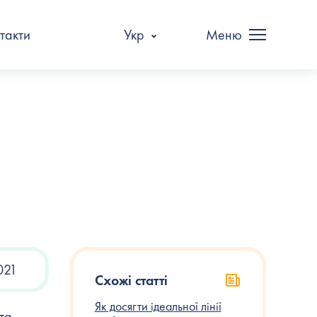
такти
Укр
Меню
021
Схожі статті
Як досягти ідеальної лінії
та,