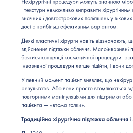
Нехірургічні процедури можуть значною міро
і текстури неможливо виправити хірургічним 
значних і довгострокових поліпшень у вікових
досі є найбільш ефективним варіантом.
Деякі пластичні хірурги навіть відзначають, 
здійснення підтяжки обличчя. Малоінвазивні п
боятися концепції косметичної процедури, осо
інвазивної процедури легше підійти, і вони д
У певний момент пацієнт виявляє, що нехіру
результатів. Або вони просто втомлюються від
повторними маніпуляціями для підтримки або п
пацієнта — «втома голки».
Традиційна хірургічна
підтяжка обличчя
і