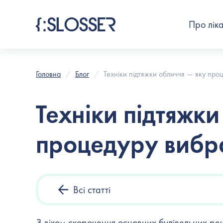
Про лік
Головна
Блог
Техніки підтяжки обличчя — яку про
Техніки підтяжки
процедуру вибр
Всі статті
З віком скорочення основних будівельних речо