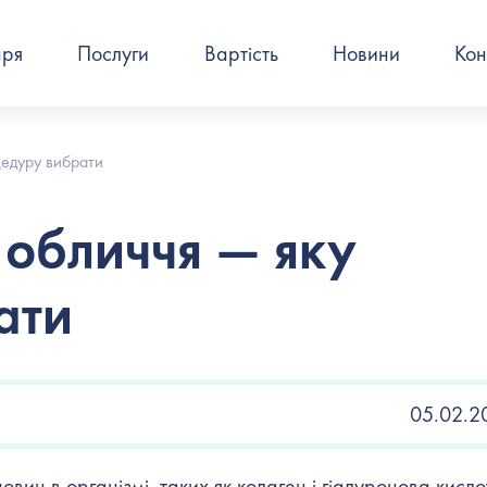
аря
Послуги
Вартість
Новини
Кон
цедуру вибрати
 обличчя — яку
ати
05.02.2
вин в організмі, таких як колаген і гіалуронова кисло