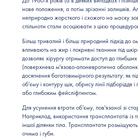
До 1960-х років (а в деяких випадках і пізніш
нове положення, а потім зрізанні залишків. А
неприродно жорсткого і схожого на маску зо
спільноти стали асоціювати з цією процедуро
Більш тривалий і більш природний підхід до 
впливають на жир і покривні тканини під шкі
дозволяє хірургу отримати доступ до глибших
(поверхнева м'язово-апоневротична оболонка
досягнення багатовимірного результату: як пі
об’єму і контуру щік, обрису лінії підборіддя
або глибоким фейсліфтингом.
Для усунення втрати об’єму, пов'язаної зі ст
Наприклад, використання трансплантатів із т
іншої ділянки тіла. Трансплантати розміщують
очима і губи.