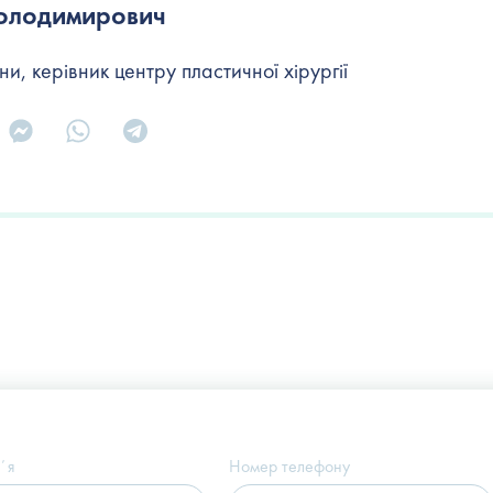
Володимирович
и, керівник центру пластичної хірургії
Україна, м. Київ, вул. Щекавицька, 9а
(Клініка "Nove Tilo")
ʼя
Номер телефону