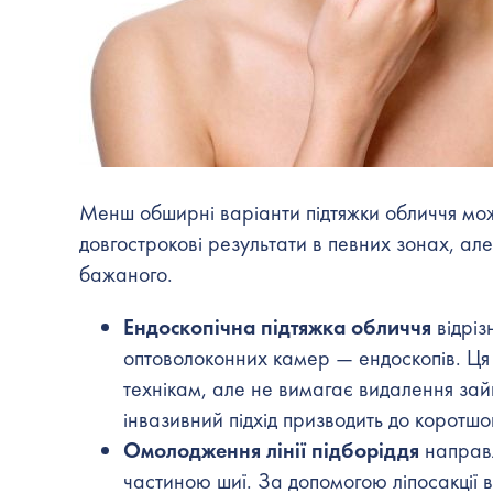
Менш обширні варіанти підтяжки обличчя можу
довгострокові результати в певних зонах, але
бажаного.
Ендоскопічна
підтяжка обличчя
відріз
оптоволоконних камер — ендоскопів. Ця 
технікам, але не вимагає видалення зайв
інвазивний підхід призводить до коротшог
Омолодження лінії підборіддя
направл
частиною шиї. За допомогою ліпосакції ви