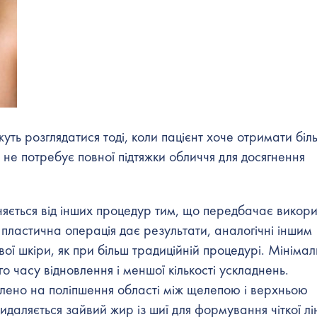
ть розглядатися тоді, коли пацієнт хоче отримати біл
 не потребує повної підтяжки обличчя для досягнення
няється від інших процедур тим, що передбачає викор
пластична операція дає результати, аналогічні іншим
ої шкіри, як при більш традиційній процедурі. Мініма
о часу відновлення і меншої кількості ускладнень.
ено на поліпшення області між щелепою і верхньою
даляється зайвий жир із шиї для формування чіткої лін