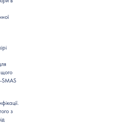
кіри в
чної
ірі
для
ащого
gh-SMAS
фікації.
ого з
ід