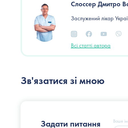
Слоссер Дмитро 
Заслужений лікар Україн
Всі статті автора
Зв'язатися зі мною
Пластичний хірург
Слоссер Дмитро Володимирович
Ваше ім
Задати питання