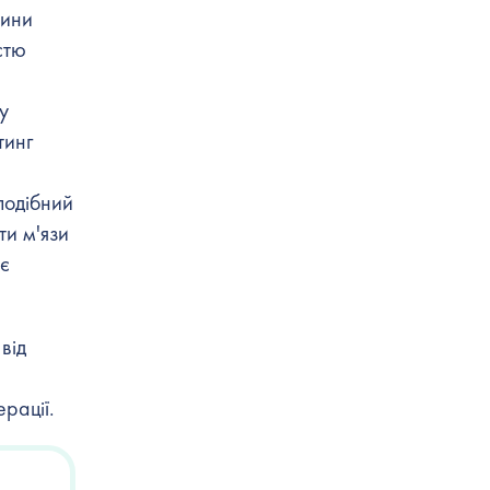
тини
стю
у
тинг
подібний
ти м'язи
ає
від
рації.