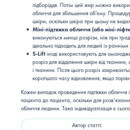
підборіддя. Потім цей жир можна викорис
обличчя для збільшення об’єму. Процедур
шкіри, оскільки шкіра при цьому не видал
Міні-підтяжка обличчя (або міні-ліфти
виконуються менші розрізи, ніж при трад
ідеально підходить для людей із ранніми
S-Lift
іноді використовують для омолоджен
розріз для відділення шкіри від тканини, 
і тканини. Після цього розріз закриваєтьс
коротшого часу відновлення, якщо порів
Кожен випадок проведення
підтяжки обличчя
і
пацієнта до пацієнта, оскільки для розв’яза
обличчя людини. Така індивідуалізація є сьо
Автор статті: