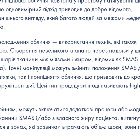
е) підтяжка обличчя полягала у простому натягуванні ш
ле одновимірний підхід приводив до добре відомого,
внішнього вигляду, який багато людей за межами меди
ю.
омолодження обличчя — використання технік, які також
рою. Створення невеликого клапана через надрізи у шк
 шарів тканини між м'язами і жиром, відомих як SMAS
). Точні маніпуляції можуть змінити положення SMAS 
дтяжки, так і припідняття обличчя, що призводить до кр
 і пружності шиї. Цей тип процедури іноді називають hi
арінням, можуть включатися додаткові процеси або моди
канини SMAS і/або з власного жиру пацієнта, витягнут
ся в зонах, які зазвичай втрачають об’єм: щоки, зони п