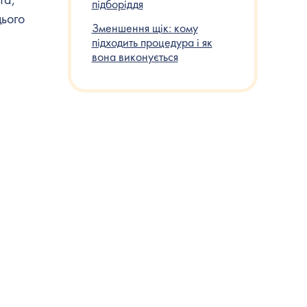
підборіддя
цього
Зменшення щік: кому
підходить процедура і як
вона виконується