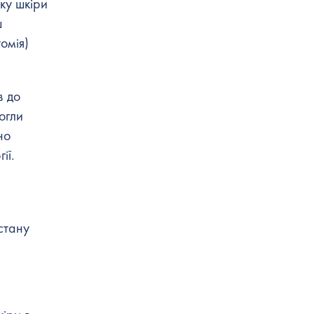
ку шкіри
ш
омія)
в до
огли
но
ії.
стану