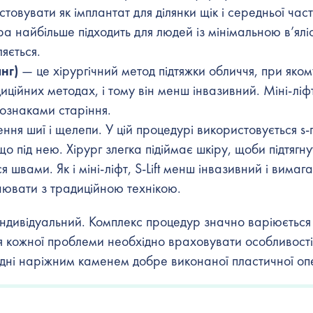
товувати як імплантат для ділянки щік і середньої час
а найбільше підходить для людей із мінімальною в’ялі
яється.
нг)
— це хірургічний метод
підтяжки обличчя
, при яком
иційних методах, і тому він менш інвазивний. Міні-ліф
 ознаками старіння.
ня шиї і щелепи. У цій процедурі використовується s-
що під нею. Хірург злегка підіймає шкіру, щоби підтягну
я швами. Як і міні-ліфт, S-Lift менш інвазивний і вимаг
нювати з традиційною технікою.
ндивідуальний. Комплекс процедур значно варіюється 
ння кожної проблеми необхідно враховувати особливості
годні наріжним каменем добре виконаної пластичної опе