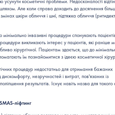
ю усунути косметичні проблеми. Недосконалості відтін
шляхом. Але коли справа доходить до досягнення біль
 змінах шкіри обличчя і шиї,
підтяжка обличчя
(ритидект
що мінімально інвазивні процедури спонукають пацієнті
роцедури викликають інтерес у пацієнтів, які раніше м
бливо хірургічної. Пацієнтам здається, що до мінімаль
опомагають їм познайомитися з ідеєю косметичної хірург
ргічних процедур недостатньо для отримання бажаних
 дискомфорту, незручностей і витрат, пов'язаних із
оліпшення результатів. Існує навіть назва для такого 
 SMAS-ліфтинг