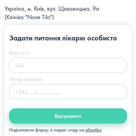
Україна, м. Київ, вул. Щекавицька, 9а
(Клініка "Nove Tilo")
+38 (044) 222-6-111
Задати питання
лікарю особисто
+38 (066) 122-6-111
info@slosser.com.ua
Ваше імʼя
Номер телефону
Відправити
Надсилаючи форму, я надаю згоду на
обробку