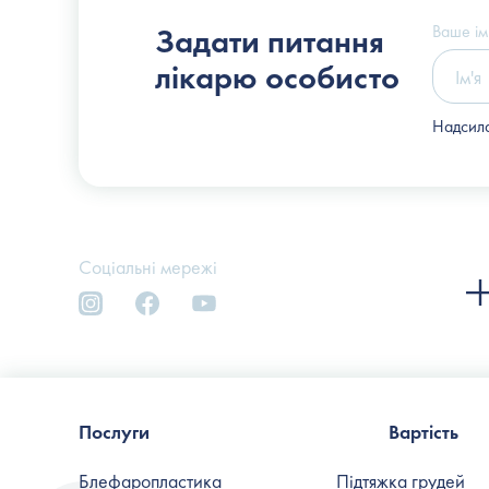
Слоссер Дмитро Володимирович
Ваше ім
Задати питання
лікарю особисто
Надсила
Соціальні мережі
Послуги
Вартість
Блефаропластика
Підтяжка грудей