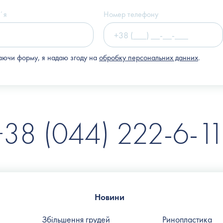
(Клініка "Nove Tilo")
ʼя
Номер телефону
ючи форму, я надаю згоду на
обробку персональних данних
.
+38 (044) 222-6-11
Новини
Збільшення грудей
Ринопластика