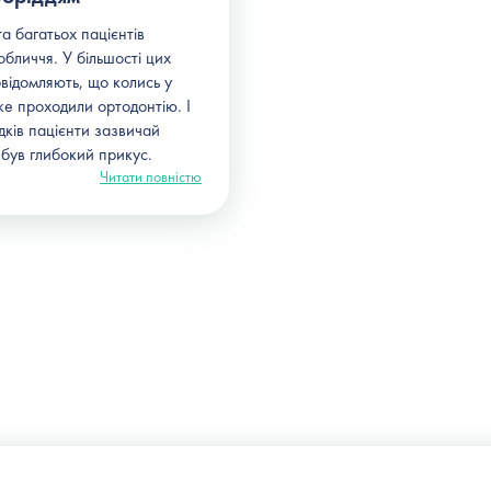
а багатьох пацієнтів
 обличчя. У більшості цих
овідомляють, що колись у
же проходили ортодонтію. І
дків пацієнти зазвичай
 був глибокий прикус.
Читати повністю
Україна, м. Київ, вул. Щекавицька, 9а