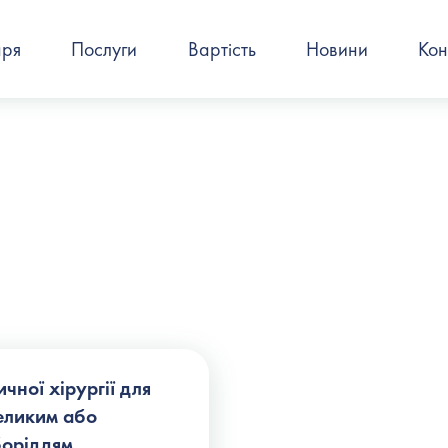
аря
Послуги
Вартість
Новини
Кон
чної хірургії для
великим або
боріддям