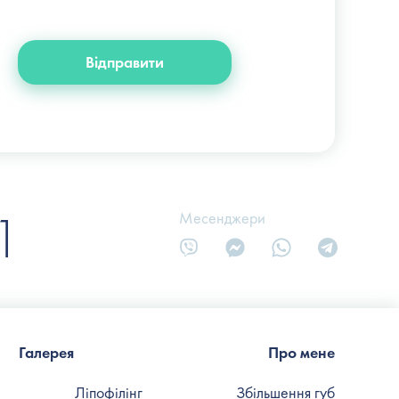
+38 (066) 122-6-111
info@slosser.com.ua
Відправити
1
Месенджери
Галерея
Про мене
Ліпофілінг
Збільшення губ