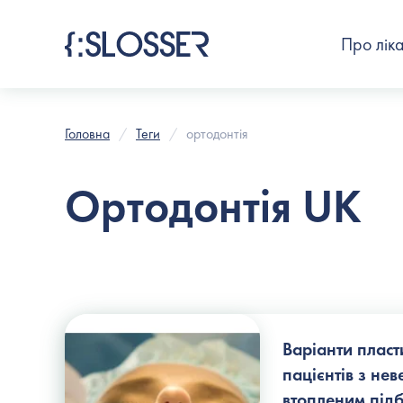
Про лік
Головна
Теги
ортодонтія
Ортодонтія UK
Варіанти пласти
пацієнтів з не
втопленим під