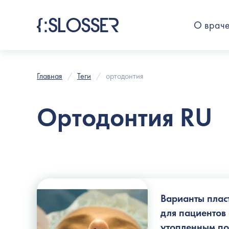
О врач
Главная
Теги
ортодонтия
Ортодонтия RU
Варианты плас
для пациентов
утопленным п