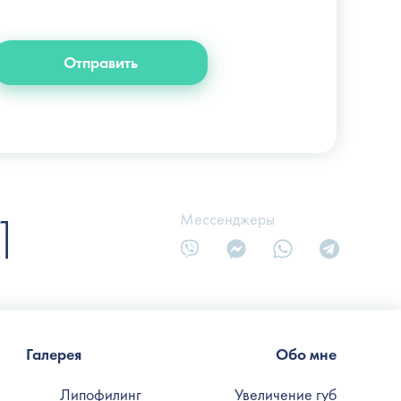
+38 (066) 122-6-111
info@slosser.com.ua
Отправить
1
Мессенджеры
Галерея
Обо мне
Липофилинг
Увеличение губ