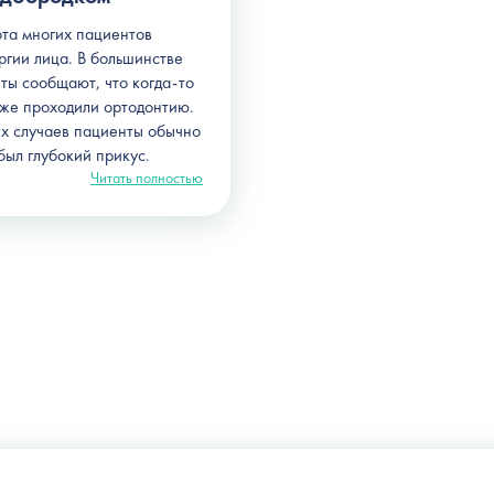
ота многих пациентов
ргии лица. В большинстве
ты сообщают, что когда-то
уже проходили ортодонтию.
их случаев пациенты обычно
 был глубокий прикус.
Читать полностью
Украина, г. Киев, ул. Щекавицкая, 9а