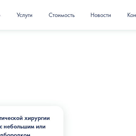
е
Услуги
Стоимость
Новости
Кон
тической хирургии
 с небольшим или
одбородком