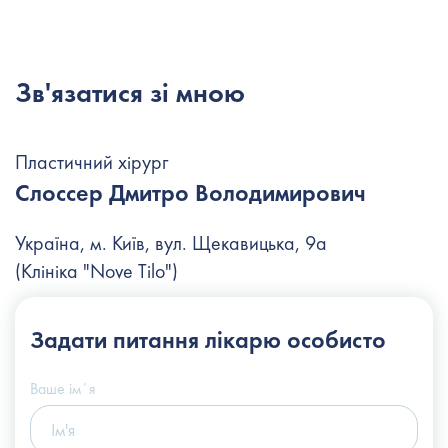
Зв'язатися зі мною
Пластичний хірург
Слоссер Дмитро Володимирович
Україна, м. Київ, вул. Щекавицька, 9а
(Клініка "Nove Tilo")
+38 (044) 222-6-111
Задати питання
лікарю особисто
+38 (066) 122-6-111
info@slosser.com.ua
Ваше імʼя