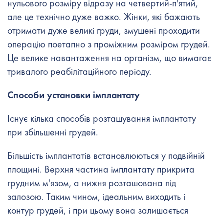
нульового розміру відразу на четвертий-п'ятий,
але це технічно дуже важко. Жінки, які бажають
отримати дуже великі груди, змушені проходити
операцію поетапно з проміжним розміром грудей.
Це велике навантаження на організм, що вимагає
тривалого реабілітаційного періоду.
Способи установки імплантату
Існує кілька способів розташування імплантату
при збільшенні грудей.
Більшість імплантатів встановлюються у подвійній
площині. Верхня частина імплантату прикрита
грудним м'язом, а нижня розташована під
залозою. Таким чином, ідеальним виходить і
контур грудей, і при цьому вона залишається