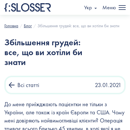
Укр
Меню
Головна
Блог
Збільшення грудей: все, що ви хотіли би знати
Збільшення грудей:
все, що ви хотіли би
знати
Всі статті
23.01.2021
До мене приїжджають пацієнтки не тільки з
України, але також із країн Європи та США. Чому
мені довіряють найвимогливіші клієнти? Операція
триває всього близько 45 хвилин, в ході якої я не