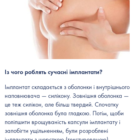
Із чого роблять сучасні імплантати?
Імплантат складається з оболонки і внутрішнього
наповнювача — силікону. Зовнішня оболонка —
це теж силікон, але більш твердий. Спочатку
зовнішня оболонка була гладкою. Потім, щоби
поліпшити врощуваність капсули імплантату і
запобігти ущільненням, були розроблені
імплантати з шорсткою (текстурованою)