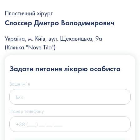
Пластичний хірург
Слоссер Дмитро Володимирович
Україна, м. Київ, вул. Щекавицька, 9а
(Клініка "Nove Tilo")
+38 (044) 222-6-111
Задати питання
лікарю особисто
+38 (066) 122-6-111
info@slosser.com.ua
Ваше імʼя
Номер телефону