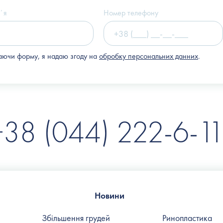
(Клініка "Nove Tilo")
ʼя
Номер телефону
ючи форму, я надаю згоду на
обробку персональних данних
.
+38 (044) 222-6-11
Новини
Збільшення грудей
Ринопластика