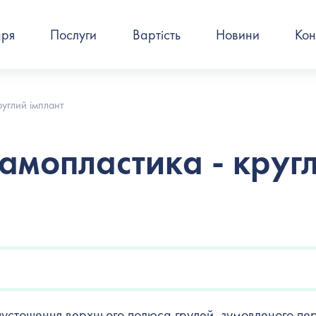
аря
Послуги
Вартість
Новини
Кон
углий імплант
амопластика - круг
спустошення верхнього полюса грудей, зумовленого пер