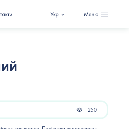
такти
Укр
Меню
лий
1250
іодом годування. Пацієнтка звернулася в