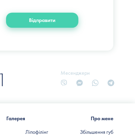
+38 (066) 122-6-111
info@slosser.com.ua
Відправити
1
Месенджери
Галерея
Про мене
Ліпофілінг
Збільшення губ