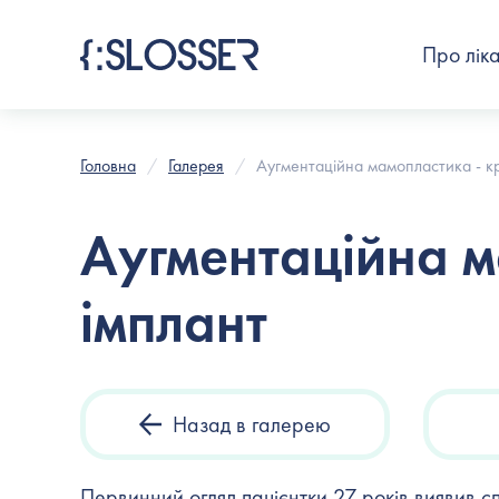
Про лік
Головна
Галерея
Аугментаційна мамопластика - кр
Аугментаційна м
імплант
Назад в галерею
Первинний огляд пацієнтки 27 років виявив 