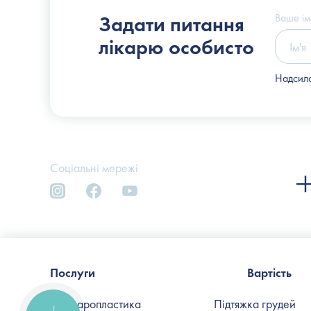
Слоссер Дмитро Володимирович
Ваше ім
Задати питання
лікарю особисто
Надсила
Соціальні мережі
Послуги
Вартість
Блефаропластика
Підтяжка грудей