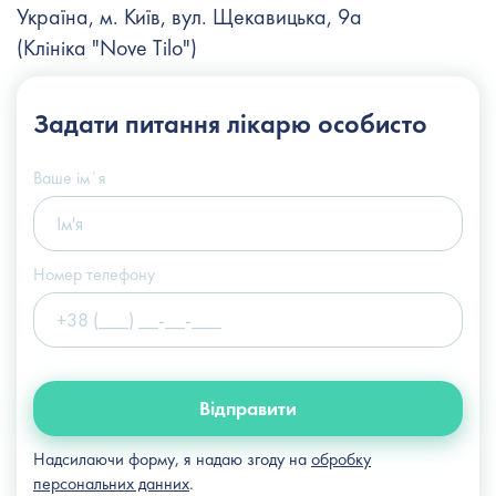
Україна, м. Київ, вул. Щекавицька, 9а
(Клініка "Nove Tilo")
+38 (044) 222-6-111
Задати питання
лікарю особисто
+38 (066) 122-6-111
info@slosser.com.ua
Ваше імʼя
Номер телефону
Відправити
Надсилаючи форму, я надаю згоду на
обробку
персональних данних
.