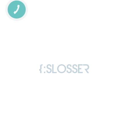
КНОПКА
СВЯЗИ
Copyright © 2006-2026 Слоссер Дмитро
Володимирович
Всі права захищені
Ліцензія
Відгуки
Політика конфіденційності