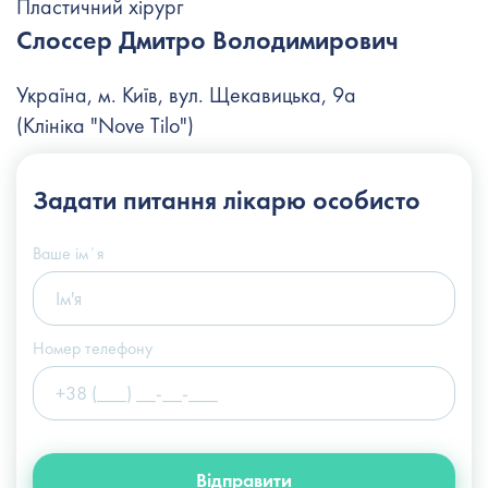
Пластичний хірург
Слоссер Дмитро Володимирович
Україна, м. Київ, вул. Щекавицька, 9а
(Клініка "Nove Tilo")
+38 (044) 222-6-111
Задати питання
лікарю особисто
+38 (066) 122-6-111
info@slosser.com.ua
Ваше імʼя
Номер телефону
Відправити