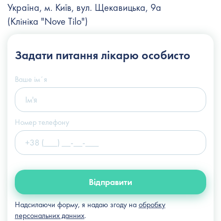
Україна, м. Київ, вул. Щекавицька, 9а
(Клініка "Nove Tilo")
+38 (044) 222-6-111
Задати питання
лікарю особисто
+38 (066) 122-6-111
info@slosser.com.ua
Ваше імʼя
Номер телефону
Відправити
Надсилаючи форму, я надаю згоду на
обробку
персональних данних
.