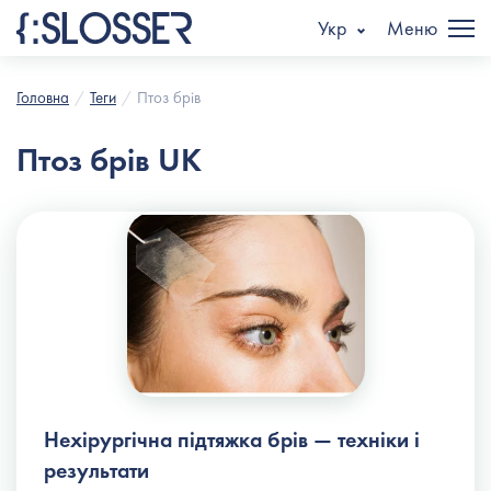
Укр
Меню
Головна
Теги
Птоз брів
Птоз брів UK
Нехірургічна підтяжка брів — техніки і
результати