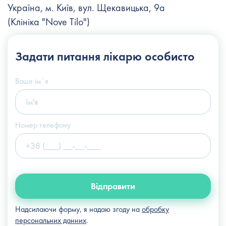
Україна, м. Київ, вул. Щекавицька, 9а
(Клініка "Nove Tilo")
+38 (044) 222-6-111
Задати питання
лікарю особисто
+38 (066) 122-6-111
info@slosser.com.ua
Ваше імʼя
Номер телефону
Відправити
Надсилаючи форму, я надаю згоду на
обробку
персональних данних
.