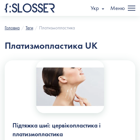
Укр
Меню
Головна
Теги
Платизмопластика
Платизмопластика UK
Підтяжка шиї: цервікопластика і
платизмопластика