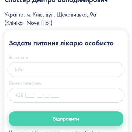
Україна, м. Київ, вул. Щекавицька, 9а
(Клініка "Nove Tilo")
+38 (044) 222-6-111
Задати питання
лікарю особисто
+38 (066) 122-6-111
info@slosser.com.ua
Ваше імʼя
Номер телефону
Відправити