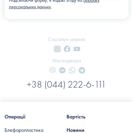
Надсилаючи форму, я надаю згоду на
обробку
персональних данних
.
Соціальні мережі
Месенджери
+38 (044) 222-6-111
Операції
Вартість
Блефаропластика
Новини