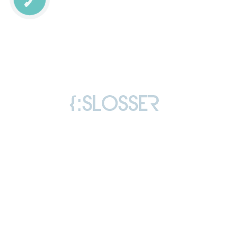
СВЯЗИ
Copyright © 2006-2026 Слоссер Дмитро
Володимирович
Всі права захищені
Ліцензія
Відгуки
Політика конфіденційності
«агроновини»