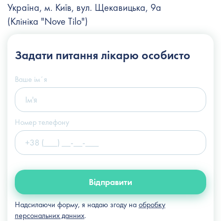
Україна, м. Київ, вул. Щекавицька, 9а
(Клініка "Nove Tilo")
+38 (044) 222-6-111
Задати питання
лікарю особисто
+38 (066) 122-6-111
info@slosser.com.ua
Ваше імʼя
Номер телефону
Відправити
Надсилаючи форму, я надаю згоду на
обробку
персональних данних
.