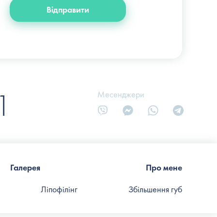
Відправити
1
Месенджери
Галерея
Про мене
Ліпофілінг
Збільшення губ