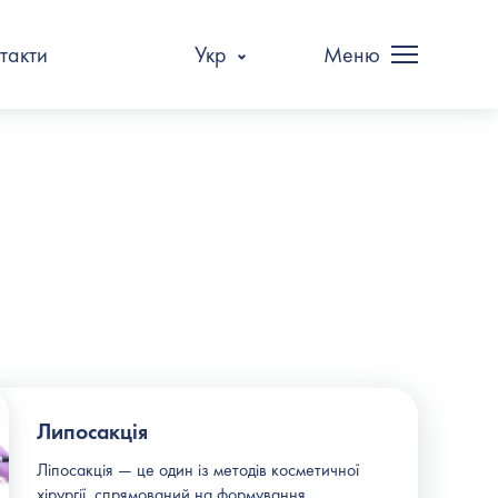
такти
Укр
Меню
Липосакція
Ліпосакція — це один із методів косметичної
хірургії, спрямований на формування