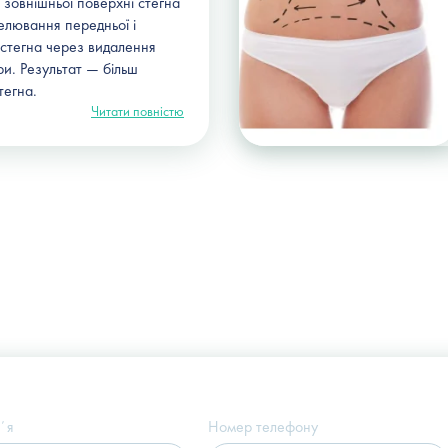
 зовнішньої поверхні стегна
елювання передньої і
 стегна через видалення
ри. Результат — більш
тегна.
Читати повністю
Україна, м. Київ, вул. Щекавицька, 9а
(Клініка "Nove Tilo")
ʼя
Номер телефону