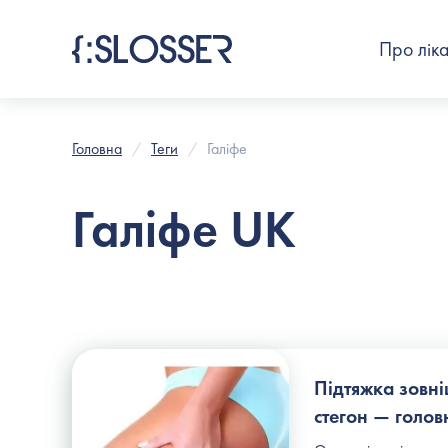
Про лік
Головна
Теги
Галіфе
Галіфе UK
Підтяжка зовні
стегон — голо