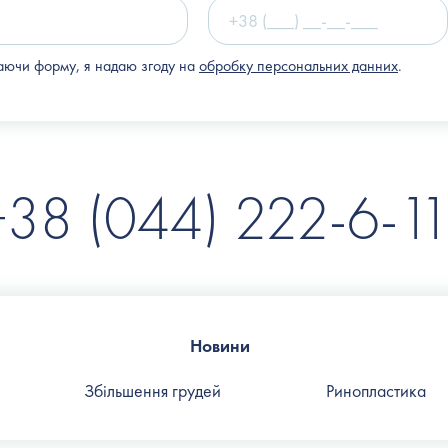
ючи форму, я надаю згоду на
обробку персональних данних
.
+38 (044) 222-6-11
Новини
Збільшення грудей
Ринопластика