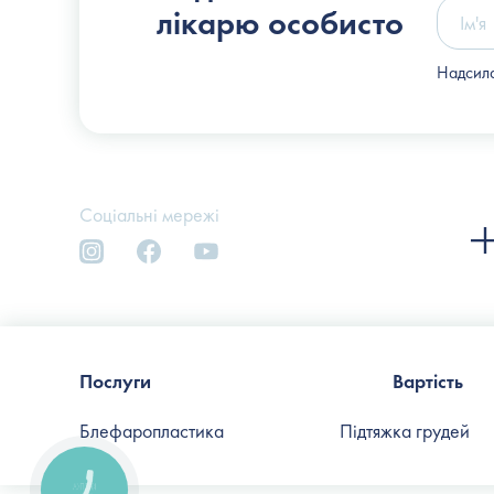
лікарю особисто
Надсила
Соціальні мережі
Послуги
Вартість
Блефаропластика
Підтяжка грудей
КНОПКА