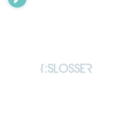
Copyright © 2006-2026 Слоссер Дмитро
Володимирович
Всі права захищені
Ліцензія
Відгуки
Політика конфіденційності