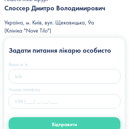
Слоссер Дмитро Володимирович
Україна, м. Київ, вул. Щекавицька, 9а
(Клініка "Nove Tilo")
+38 (044) 222-6-111
Задати питання
лікарю особисто
+38 (066) 122-6-111
info@slosser.com.ua
Ваше імʼя
Номер телефону
Відправити