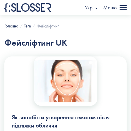
Укр
Меню
Головна
Теги
Фейсліфтинг
Фейсліфтинг UK
Як запобігти утворенню гематом після
підтяжки обличчя