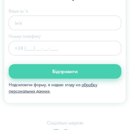
info@slosser.com.ua
Ваше імʼя
Номер телефону
Відправити
Надсилаючи форму, я надаю згоду на
обробку
персональних данних
.
Соціальні мережі