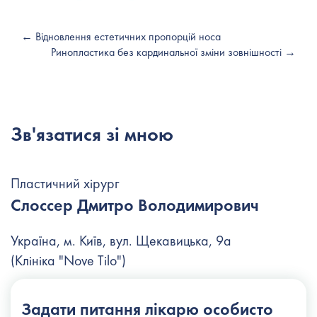
← Відновлення естетичних пропорцій носа
Ринопластика без кардинальної зміни зовнішності →
Зв'язатися зі мною
Пластичний хірург
Слоссер Дмитро Володимирович
Україна, м. Київ, вул. Щекавицька, 9а
(Клініка "Nove Tilo")
+38 (044) 222-6-111
Задати питання
лікарю особисто
+38 (066) 122-6-111