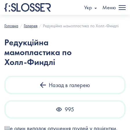
Укр
Меню
Головна
Галерея
Редукційна мамопластика по Холл-Финдлі
Редукційна
мамопластика по
Холл-Финдлі
Назад в галерею
995
Ще один випадок опущення грудей у пацієнтки.