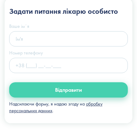
+38 (044) 222-6-111
Задати питання
лікарю особисто
+38 (066) 122-6-111
info@slosser.com.ua
Ваше імʼя
Номер телефону
Відправити
Надсилаючи форму, я надаю згоду на
обробку
персональних данних
.