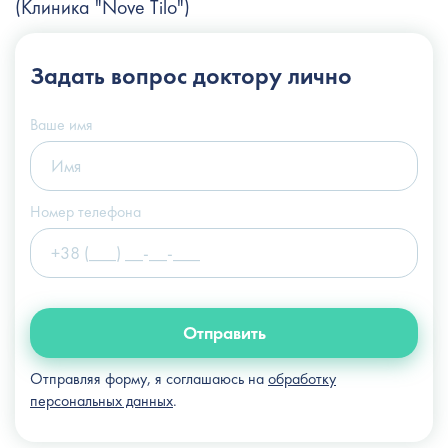
(Клиника "Nove Tilo")
+38 (044) 222-6-111
Задать вопрос
доктору лично
+38 (066) 122-6-111
info@slosser.com.ua
Ваше имя
Номер телефона
Отправить
Отправляя форму, я соглашаюсь на
обработку
персональных данных
.