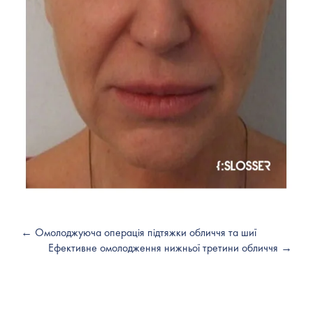
← Омолоджуюча операція підтяжки обличчя та шиї
Ефективне омолодження нижньої третини обличчя →