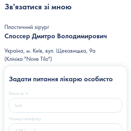
Зв'язатися зі мною
Пластичний хірург
Слоссер Дмитро Володимирович
Україна, м. Київ, вул. Щекавицька, 9а
(Клініка "Nove Tilo")
+38 (044) 222-6-111
Задати питання
лікарю особисто
+38 (066) 122-6-111
info@slosser.com.ua
Ваше імʼя
Номер телефону