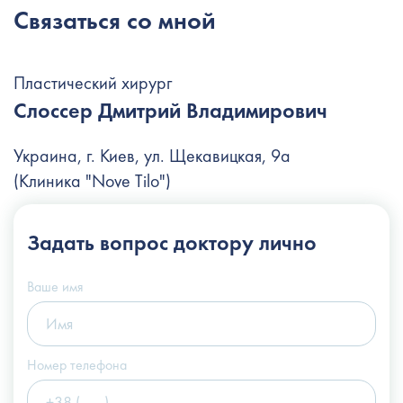
Связаться со мной
Пластический хирург
Слоссер Дмитрий Владимирович
Украина, г. Киев, ул. Щекавицкая, 9а
(Клиника "Nove Tilo")
+38 (044) 222-6-111
Задать вопрос
доктору лично
+38 (066) 122-6-111
info@slosser.com.ua
Ваше имя
Номер телефона