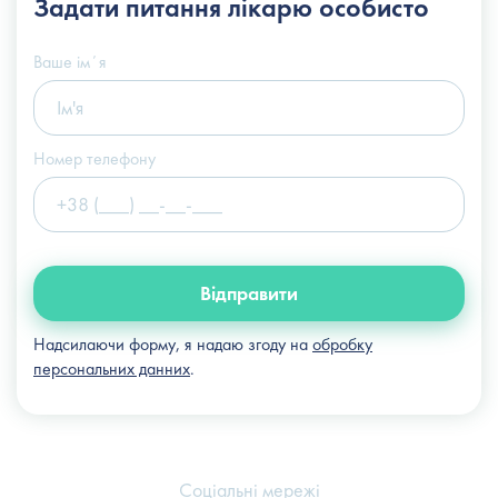
Задати питання
лікарю особисто
+38 (066) 122-6-111
info@slosser.com.ua
Ваше імʼя
Номер телефону
Відправити
Надсилаючи форму, я надаю згоду на
обробку
персональних данних
.
Соціальні мережі