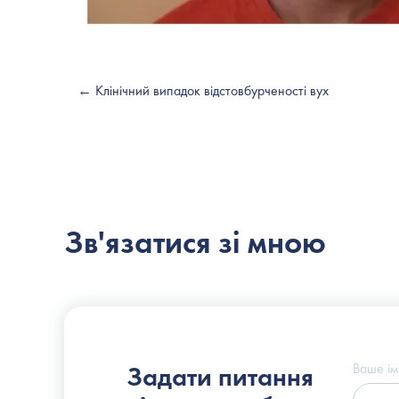
← Клінічний випадок відстовбурченості вух
Зв'язатися зі мною
Пластичний хірург
Слоссер Дмитро Володимирович
Ваше ім
Задати питання