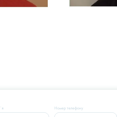
Україна, м. Київ, вул. Щекавицька, 9а
(Клініка "Nove Tilo")
ʼя
Номер телефону