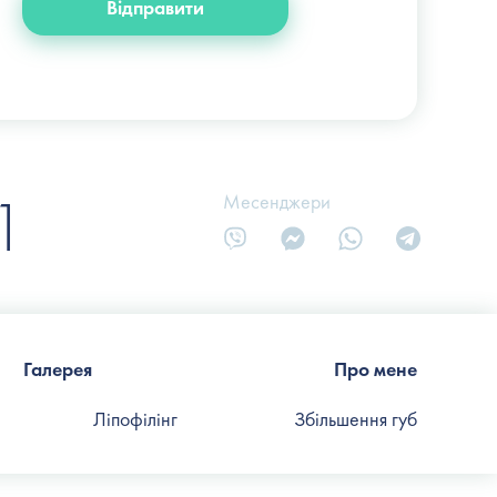
Відправити
1
Месенджери
Галерея
Про мене
Ліпофілінг
Збільшення губ