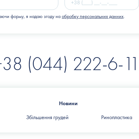
ючи форму, я надаю згоду на
обробку персональних данних
.
+38 (044) 222-6-11
Новини
Збільшення грудей
Ринопластика