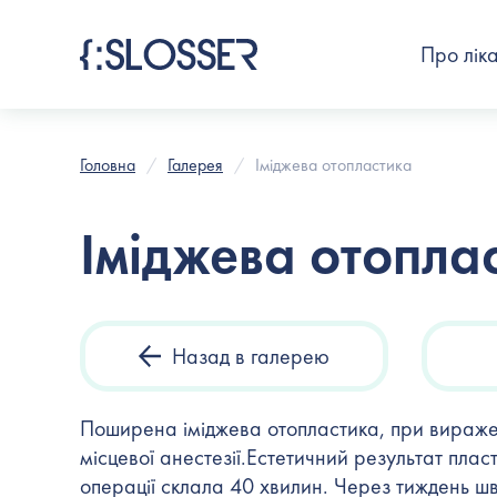
Про лік
Головна
Галерея
Іміджева отопластика
Іміджева отопла
Назад в галерею
Поширена іміджева отопластика, при вираже
місцевої анестезії.Естетичний результат пласт
операції склала 40 хвилин. Через тиждень шв