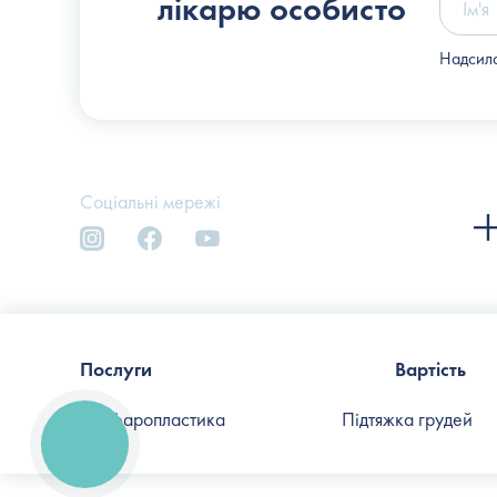
лікарю особисто
Надсила
Соціальні мережі
Послуги
Вартість
Блефаропластика
Підтяжка грудей
КНОПКА
СВЯЗИ