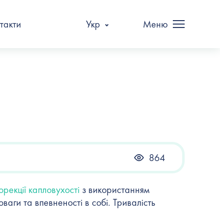
такти
Укр
Меню
864
орекції капловухості
з використанням
оваги та впевненості в собі. Тривалість