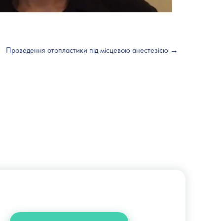
Проведення отопластики під місцевою анестезією →
+38 (044) 222-6-111
+38 (066) 122-6-111
info@slosser.com.ua