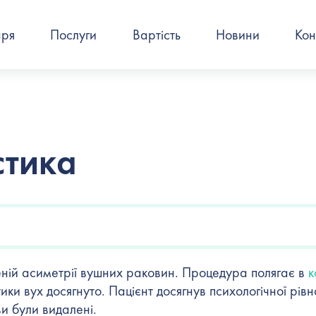
аря
Послуги
Вартість
Новини
Кон
стика
ній асиметрії вушних раковин. Процедура полягає в
к
ики вух досягнуто. Пацієнт досягнув психологічної рівн
и були видалені.