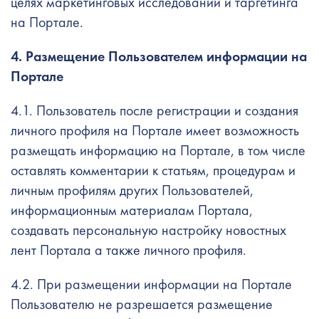
целях маркетинговых исследований и таргетинга
на Портале.
4. Размещение Пользователем информации на
Портале
4.1. Пользователь после регистрации и создания
личного профиля на Портале имеет возможность
размещать информацию на Портале, в том числе
оставлять комментарии к статьям, процедурам и
личным профилям других Пользователей,
информационным материалам Портала,
создавать персональную настройку новостных
лент Портала а также личного профиля.
4.2. При размещении информации на Портале
Пользователю не разрешается размещение