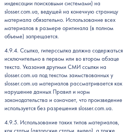
индексации поисковыми системами) на
slosser.com.ua, ведущей на конечную страницу
материала обязательно. Использование всех
материалов в размере оригинала (в полном
объеме) запрещается.
4.9.4. Ссылка, гиперссылка должна содержаться
исключительно в первом или во втором абзаце
текста. Указания другими СМИ ссылки на
slosser.com.ua под текстом заимствованных у
slosser.com.ua материалов рассматривается как
нарушение данных Правил и норм
законодательства и означает, что произведение
используется без разрешения slosser.com.ua.
4.9.5. Использование таких типов материалов,
как статьи (авторские статьи, видео), а также