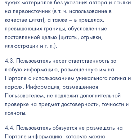
чужих материалов без указания автора и ссылки
на первоисточник (в т. ч. использование в
качестве цитат), а также – в пределах,
превышающих границы, обусловленные
поставленной целью (цитаты, отрывки,
иллюстрации и т. п.).
4.3. Пользователь несет ответственность за
любую информацию, размещенную им на
Портале с использованием уникального логина и
пароля. Информация, размещенная
Пользователем, не подлежит дополнительной
проверке на предмет достоверности, точности и
полноты.
4.4. Пользователь обязуется не размещать на
Портале информацию, которую можно