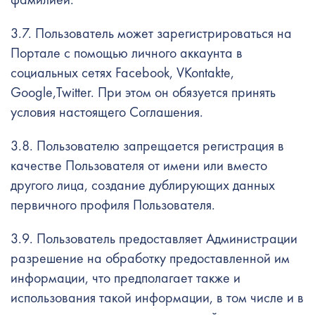
3.7. Пользователь может зарегистрироваться на
Портале с помощью личного аккаунта в
социальных сетях Facebook, VKontakte,
Google,Twitter. При этом он обязуется принять
условия настоящего Соглашения.
3.8. Пользователю запрещается регистрация в
качестве Пользователя от имени или вместо
другого лица, создание дублирующих данных
первичного профиля Пользователя.
3.9. Пользователь предоставляет Администрации
разрешение на обработку предоставленной им
информации, что предполагает также и
использования такой информации, в том числе и в