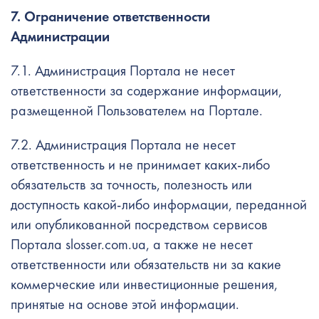
7. Ограничение ответственности
Администрации
7.1. Администрация Портала не несет
ответственности за содержание информации,
размещенной Пользователем на Портале.
7.2. Администрация Портала не несет
ответственность и не принимает каких-либо
обязательств за точность, полезность или
доступность какой-либо информации, переданной
или опубликованной посредством сервисов
Портала slosser.com.ua, а также не несет
ответственности или обязательств ни за какие
коммерческие или инвестиционные решения,
принятые на основе этой информации.