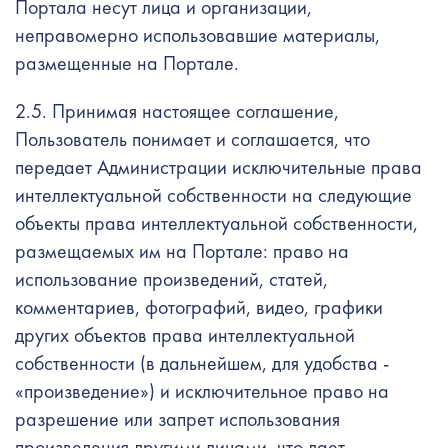
Портала несут лица и организации,
неправомерно использовавшие материалы,
размещенные на Портале.
2.5. Принимая настоящее соглашение,
Пользователь понимает и соглашается, что
передает Администрации исключительные права
интеллектуальной собственности на следующие
объекты права интеллектуальной собственности,
размещаемых им на Портале: право на
использование произведений, статей,
комментариев, фотографий, видео, графики
других объектов права интеллектуальной
собственности (в дальнейшем, для удобства -
«произведение») и исключительное право на
разрешение или запрет использования
произведения другими лицами, что дает