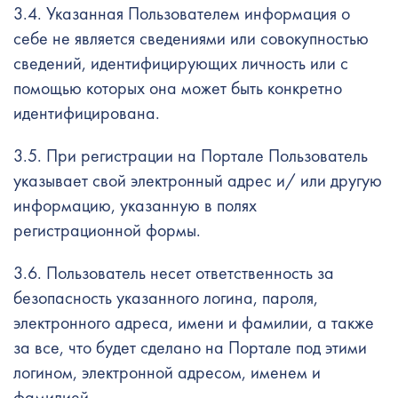
3.4. Указанная Пользователем информация о
себе не является сведениями или совокупностью
сведений, идентифицирующих личность или с
помощью которых она может быть конкретно
идентифицирована.
3.5. При регистрации на Портале Пользователь
указывает свой электронный адрес и/ или другую
информацию, указанную в полях
регистрационной формы.
3.6. Пользователь несет ответственность за
безопасность указанного логина, пароля,
электронного адреса, имени и фамилии, а также
за все, что будет сделано на Портале под этими
логином, электронной адресом, именем и
фамилией.