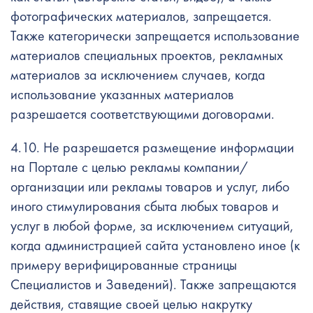
фотографических материалов, запрещается.
Также категорически запрещается использование
материалов специальных проектов, рекламных
материалов за исключением случаев, когда
использование указанных материалов
разрешается соответствующими договорами.
4.10. Не разрешается размещение информации
на Портале с целью рекламы компании/
организации или рекламы товаров и услуг, либо
иного стимулирования сбыта любых товаров и
услуг в любой форме, за исключением ситуаций,
когда администрацией сайта установлено иное (к
примеру верифицированные страницы
Специалистов и Заведений). Также запрещаются
действия, ставящие своей целью накрутку