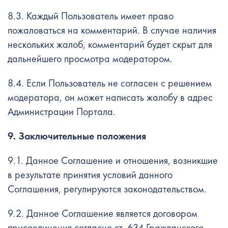
8.3. Каждый Пользователь имеет право
пожаловаться на комментарий. В случае наличия
нескольких жалоб, комментарий будет скрыт для
дальнейшего просмотра модератором.
8.4. Если Пользователь не согласен с решением
модератора, он может написать жалобу в адрес
Администрации Портала.
9. Заключительные положения
9.1. Данное Соглашение и отношения, возникшие
в результате принятия условий данного
Соглашения, регулируются законодательством.
9.2. Данное Соглашение является договором
присоединения согласно ст. 634 Гражданского