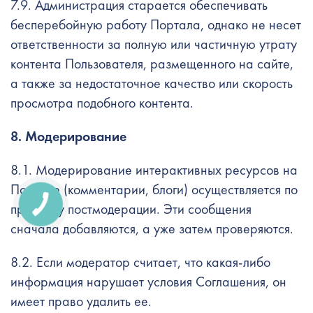
7.9. Администрация старается обеспечивать
бесперебойную работу Портала, однако не несет
ответственности за полную или частичную утрату
контента Пользователя, размещенного на сайте,
а также за недостаточное качество или скорость
просмотра подобного контента.
8. Модерирование
8.1. Модерирование интерактивных ресурсов на
Портале (комментарии, блоги) осуществляется по
принципу постмодерации. Эти сообщения
сначала добавляются, а уже затем проверяются.
8.2. Если модератор считает, что какая-либо
информация нарушает условия Соглашения, он
имеет право удалить ее.