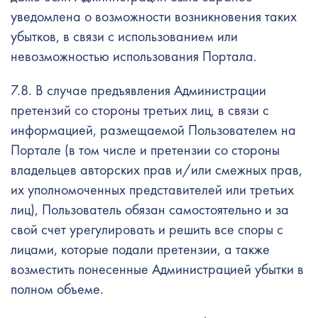
уведомлена о возможности возникновения таких
убытков, в связи с использованием или
невозможностью использования Портала.
7.8. В случае предъявления Администрации
претензий со стороны третьих лиц, в связи с
информацией, размещаемой Пользователем на
Портале (в том числе и претензии со стороны
владельцев авторских прав и/или смежных прав,
их уполномоченных представителей или третьих
лиц), Пользователь обязан самостоятельно и за
свой счет урегулировать и решить все споры с
лицами, которые подали претензии, а также
возместить понесенные Администрацией убытки в
полном объеме.