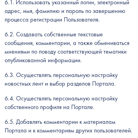
6.1. Использовать указанный логин, электронный
адрес, имя, фамилию и пароль по завершению
процесса регистрации Пользователя.
6.2. Создавать собственные текстовые
сообщения, комментарии, а также обмениваться
мнениями по поводу соответствующей тематики
опубликованной информации.
6.3. Осуществлять персональную настройку
новостных лент и выбор разделов Портала.
6.4. Осуществлять персональную настройку
собственного профиля на Портале.
6.5. Добавлять комментарии к материалам
Портала и к комментариям других пользователей.