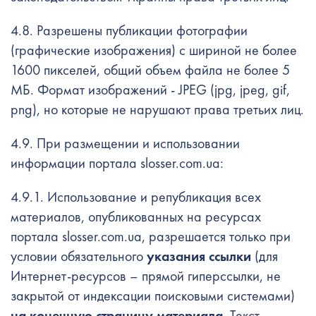
4.8. Разрешены публикации фотографии
(графические изображения) с шириной не более
1600 пикселей, общий объем файла не более 5
МБ. Формат изображений - JPEG (jpg, jpeg, gif,
png), но которые не нарушают права третьих лиц.
4.9. При размещении и использовании
информации портала slosser.com.ua:
4.9.1. Использование и републикация всех
материалов, опубликованных на ресурсах
портала slosser.com.ua, разрешается только при
условии обязательного
указания ссылки
(для
Интернет-ресурсов – прямой гиперссылки, не
закрытой от индексации поисковыми системами)
на конечную страницу материала.
Текст