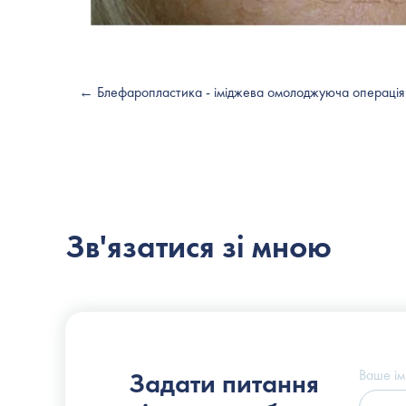
← Блефаропластика - іміджева омолоджуюча операція
Зв'язатися зі мною
Пластичний хірург
Слоссер Дмитро Володимирович
Ваше ім
Задати питання