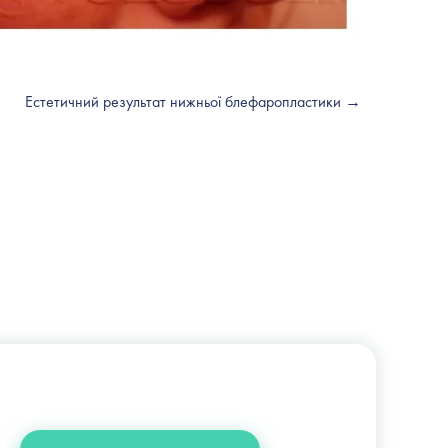
Естетичний результат нижньої блефаропластики →
+38 (044) 222-6-111
+38 (066) 122-6-111
info@slosser.com.ua