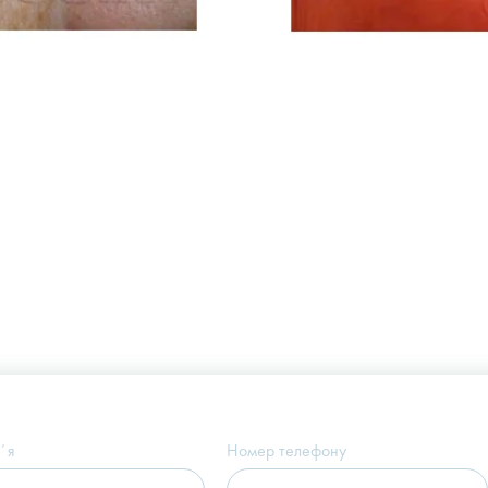
Україна, м. Київ, вул. Щекавицька, 9а
(Клініка "Nove Tilo")
ʼя
Номер телефону