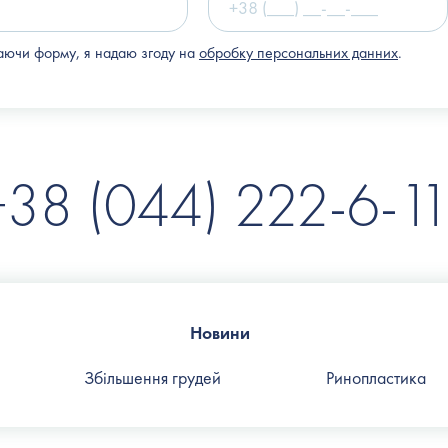
ючи форму, я надаю згоду на
обробку персональних данних
.
+38 (044) 222-6-11
Новини
Збільшення грудей
Ринопластика