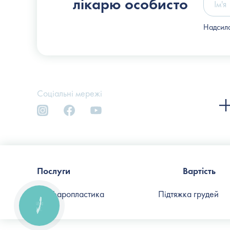
лікарю особисто
Надсила
Соціальні мережі
Послуги
Вартість
Блефаропластика
Підтяжка грудей
КНОПКА
СВЯЗИ