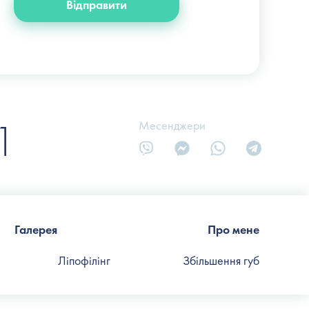
Відправити
1
Месенджери
Галерея
Про мене
Ліпофілінг
Збільшення губ