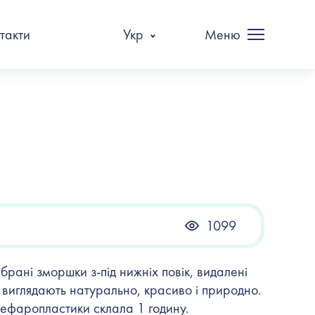
такти
Укр
Меню
1099
брані зморшки з-під нижніх повік, видалені
и виглядають натурально, красиво і природно.
блефаропластики склала 1 годину.