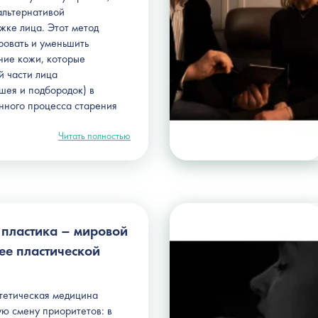
альтернативой
жке лица. Этот метод
ровать и уменьшить
ние кожи, которые
й части лица
шея и подбородок) в
енного процесса старения
Читать полностью
 пластика – мировой
ее пластической
стетическая медицина
ю смену приоритетов: в