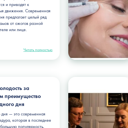
ся и приводят к
мя движения. Современная
гия предлагает целый ряд
амов от ожогов разной
теле или лице.
Читать полностью
олодость за
ем преимущество
дного дня
 дня — это современная
едура, которая в последнее
 большую популярность,