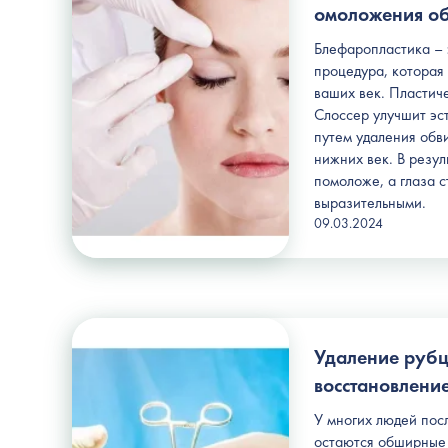
омоложения об
Блефаропластика – 
процедура, которая
ваших век. Пластич
Слоссер улучшит эст
путем удаления обв
нижних век. В резул
помоложе, а глаза с
выразительными.
09.03.2024
Удаление рубц
восстановлени
У многих людей пос
остаются обширные