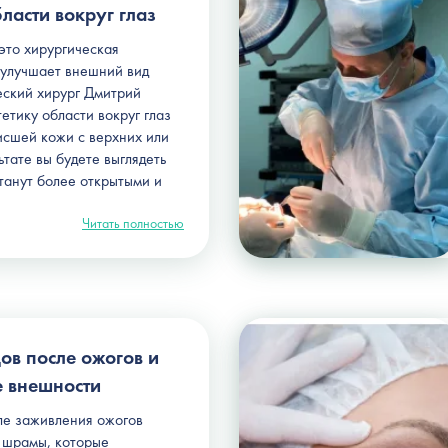
ласти вокруг глаз
это хирургическая
 улучшает внешний вид
еский хирург Дмитрий
етику области вокруг глаз
исшей кожи с верхних или
ьтате вы будете выглядеть
танут более открытыми и
Читать полностью
ов после ожогов и
е внешности
ле заживления ожогов
 шрамы, которые