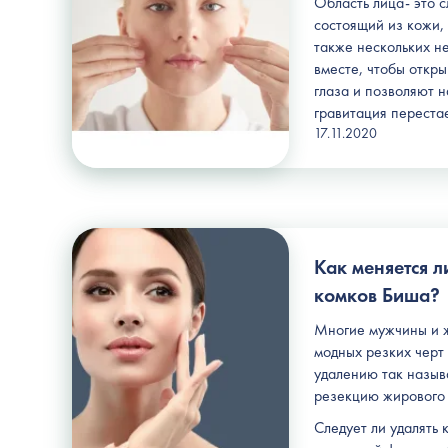
Область лица-
это 
состоящий из кожи, 
также нескольких н
вместе, чтобы откры
глаза и позволяют н
гравитация переста
17.11.2020
Как меняется л
комков Биша?
Многие мужчины и 
модных резких черт
удалению так назыв
резекцию жирового 
Следует ли удалять 