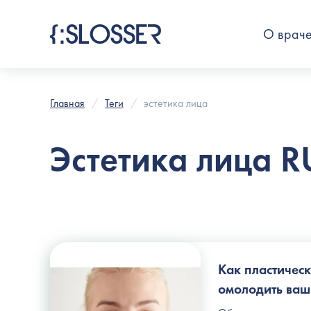
О врач
Главная
Теги
эстетика лица
Эстетика лица R
Как пластичес
омолодить ваш