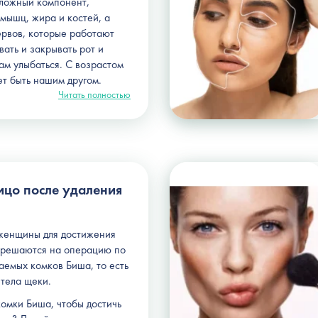
сложный компонент,
мышц, жира и костей, а
ервов, которые работают
вать и закрывать рот и
ам улыбаться. С возрастом
ет быть нашим другом.
Читать полностью
ицо после удаления
женщины для достижения
 решаются на операцию по
аемых комков Биша, то есть
тела щеки.
комки Биша, чтобы достичь