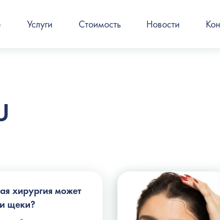
е
Услуги
Стоимость
Новости
Кон
U
кая хирургия может
и щеки?