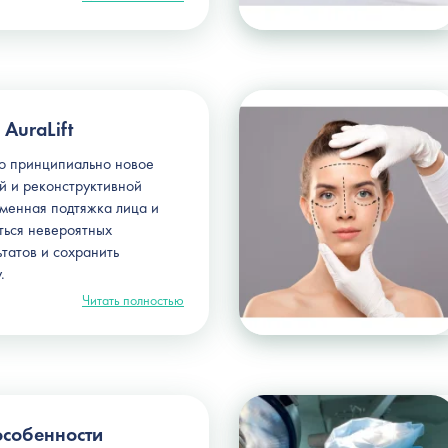
AuraLift
это принципиально новое
ой и реконструктивной
еменная подтяжка лица и
ться невероятных
татов и сохранить
.
Читать полностью
особенности