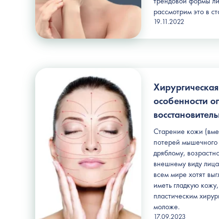
трендовой формы ли
рассмотрим это в ст
19.11.2022
Хирургическая
особенности о
восстановител
Старение кожи (вме
потерей мышечного 
дряблому, возрастн
внешнему виду лиц
всем мире хотят выг
иметь гладкую кожу
пластическим хирург
моложе.
17.09.2023