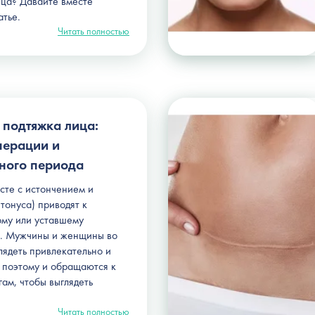
ца? Давайте вместе
атье.
Читать полностью
 подтяжка лица:
перации и
ьного периода
сте с истончением и
тонуса) приводят к
ому или уставшему
а. Мужчины и женщины во
лядеть привлекательно и
, поэтому и обращаются к
ам, чтобы выглядеть
Читать полностью