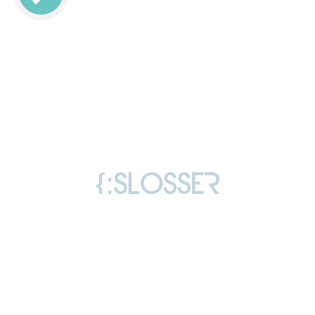
Copyright © 2006-2026 Slosser Dmytro Volodymyrovych
All rights reserved
License
Reviews
Privacy policy