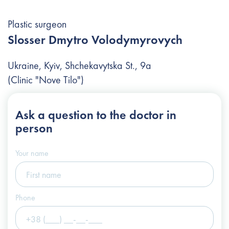
Plastic surgeon
Slosser Dmytro Volodymyrovych
Ukraine, Kyiv, Shchekavytska St., 9a
(Clinic "Nove Tilo")
+38 (044) 222-6-111
Ask a question
to the doctor in
+38 (066) 122-6-111
person
info@slosser.com.ua
Your name
Phone