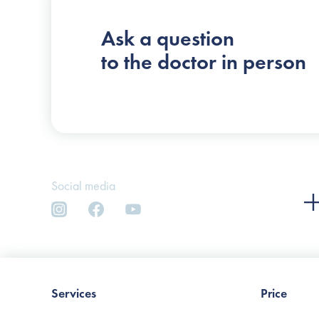
Slosser Dmytro Volodymyrovych
Ask a question
to the doctor in person
Social media
Services
Price