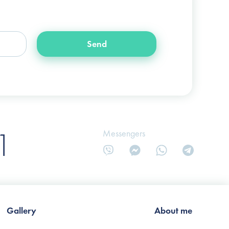
+38 (066) 122-6-111
info@slosser.com.ua
Send
1
Messengers
Gallery
About me