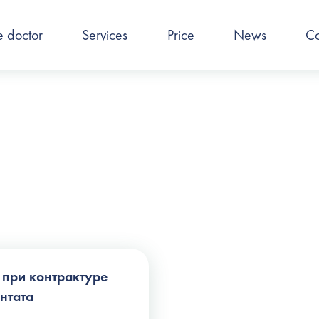
e doctor
Services
Price
News
Co
 при контрактуре
нтата