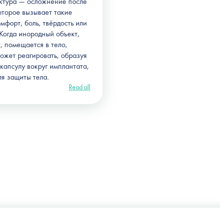
ктура — осложнение после
оторое вызывает такие
мфорт, боль, твёрдость или
Когда инородный объект,
, помещается в тело,
ожет реагировать, образуя
капсулу вокруг имплантата,
я защиты тела.
Read all
Ukraine, Kyiv, Shchekavytska St., 9a