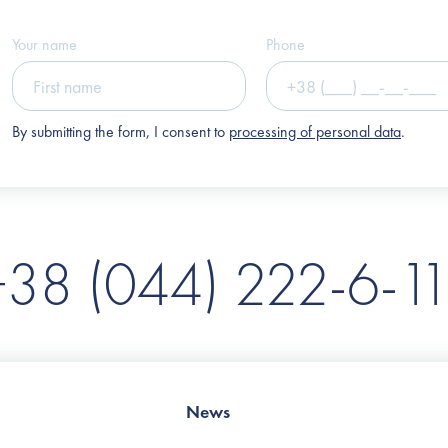
(Clinic "Nove Tilo")
Your name
Phone
By submitting the form, I consent to
processing of personal data
.
+38 (044) 222-6-11
News