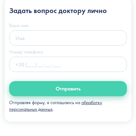
+38 (044) 222-6-111
Задать вопрос
доктору лично
+38 (066) 122-6-111
info@slosser.com.ua
Ваше имя
Номер телефона
Отправить
Отправляя форму, я соглашаюсь на
обработку
персональных данных
.