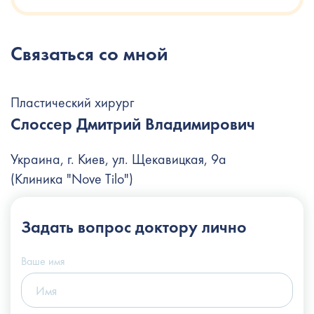
Связаться со мной
Пластический хирург
Слоссер Дмитрий Владимирович
Украина, г. Киев, ул. Щекавицкая, 9а
(Клиника "Nove Tilo")
+38 (044) 222-6-111
Задать вопрос
доктору лично
+38 (066) 122-6-111
info@slosser.com.ua
Ваше имя