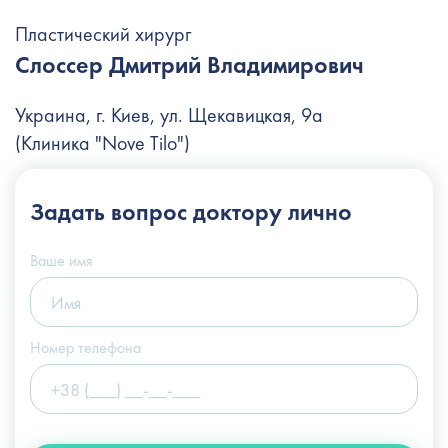
Пластический хирург
Слоссер Дмитрий Владимирович
Украина, г. Киев, ул. Щекавицкая, 9а
(Клиника "Nove Tilo")
+38 (044) 222-6-111
Задать вопрос
доктору лично
+38 (066) 122-6-111
info@slosser.com.ua
Ваше имя
Номер телефона