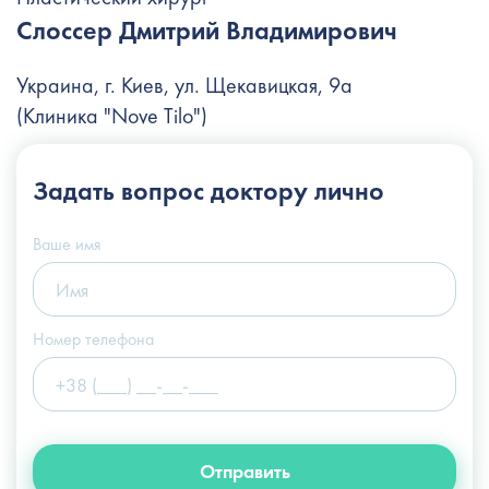
Слоссер Дмитрий Владимирович
Украина, г. Киев, ул. Щекавицкая, 9а
(Клиника "Nove Tilo")
+38 (044) 222-6-111
Задать вопрос
доктору лично
+38 (066) 122-6-111
info@slosser.com.ua
Ваше имя
Номер телефона
Отправить