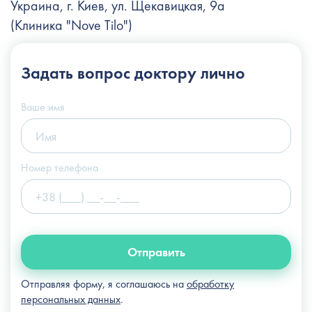
Украина, г. Киев, ул. Щекавицкая, 9а
(Клиника "Nove Tilo")
+38 (044) 222-6-111
Задать вопрос
доктору лично
+38 (066) 122-6-111
info@slosser.com.ua
Ваше имя
Номер телефона
Отправить
Отправляя форму, я соглашаюсь на
обработку
персональных данных
.