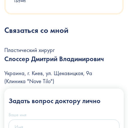
Связаться со мной
Пластический хирург
Слоссер Дмитрий Владимирович
Украина, г. Киев, ул. Щекавицкая, 9а
(Клиника "Nove Tilo")
+38 (044) 222-6-111
Задать вопрос
доктору лично
+38 (066) 122-6-111
info@slosser.com.ua
Ваше имя