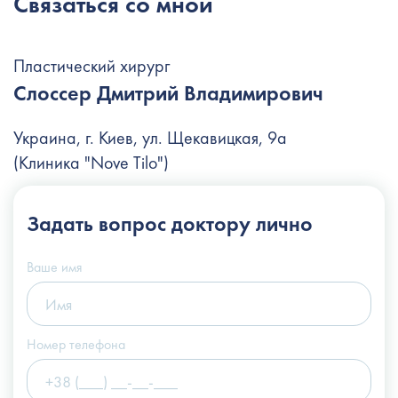
Связаться со мной
Пластический хирург
Слоссер Дмитрий Владимирович
Украина, г. Киев, ул. Щекавицкая, 9а
(Клиника "Nove Tilo")
+38 (044) 222-6-111
Задать вопрос
доктору лично
+38 (066) 122-6-111
info@slosser.com.ua
Ваше имя
Номер телефона