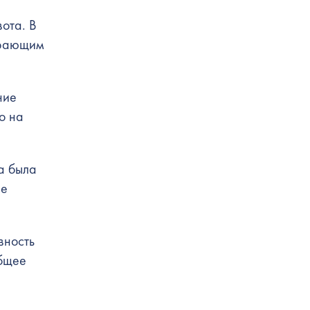
ота. В
ирающим
ние
о на
а была
ле
вность
общее