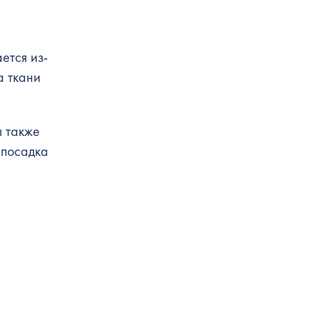
ется из-
а ткани
ы также
 посадка