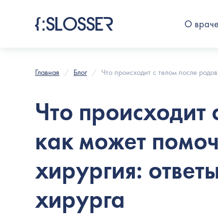
О врач
Главная
Блог
Что происходит с телом после родов
Что происходит 
как может помоч
хирургия: ответ
хирурга