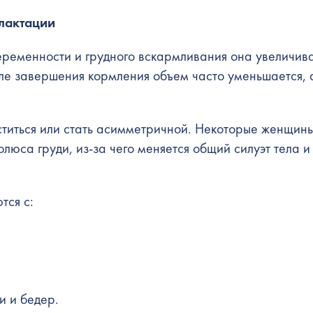
 лактации
беременности и грудного вскармливания она увеличива
ле завершения кормления объем часто уменьшается, 
уститься или стать асимметричной. Некоторые женщин
юса груди, из-за чего меняется общий силуэт тела и
тся с:
и и бедер.