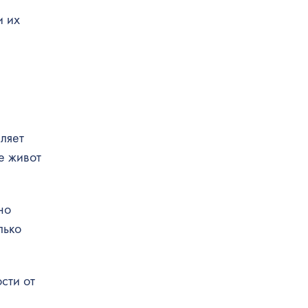
и их
ляет
е живот
но
лько
сти от