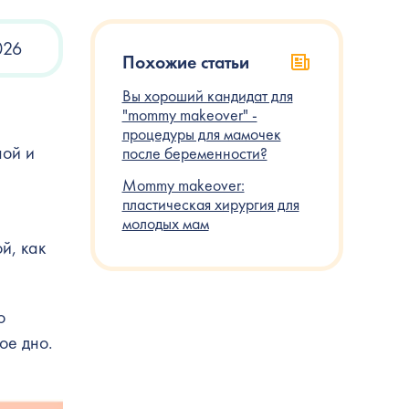
026
Похожие статьи
Вы хороший кандидат для
"mommy makeover" -
процедуры для мамочек
ной и
после беременности?
Mommy makeover:
пластическая хирургия для
молодых мам
й, как
о
ое дно.