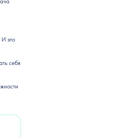
дача
 И это
ать себя
ожности