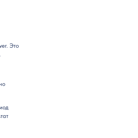
er. Это
.
но
риод
ьтат