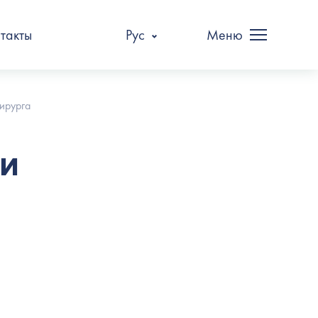
такты
Рус
Меню
хирурга
 и