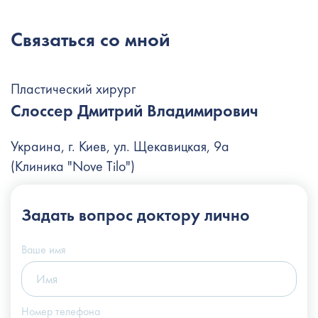
Связаться со мной
Пластический хирург
Слоссер Дмитрий Владимирович
Украина, г. Киев, ул. Щекавицкая, 9а
(Клиника "Nove Tilo")
+38 (044) 222-6-111
Задать вопрос
доктору лично
+38 (066) 122-6-111
info@slosser.com.ua
Ваше имя
Номер телефона