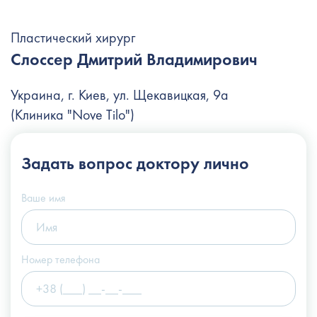
Пластический хирург
Слоссер Дмитрий Владимирович
Украина, г. Киев, ул. Щекавицкая, 9а
(Клиника "Nove Tilo")
+38 (044) 222-6-111
Задать вопрос
доктору лично
+38 (066) 122-6-111
info@slosser.com.ua
Ваше имя
Номер телефона