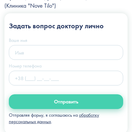
(Клиника "Nove Tilo")
+38 (044) 222-6-111
Задать вопрос
доктору лично
+38 (066) 122-6-111
info@slosser.com.ua
Ваше имя
Номер телефона
Отправить
Отправляя форму, я соглашаюсь на
обработку
персональных данных
.