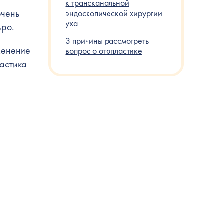
к трансканальной
очень
эндоскопической хирургии
уха
вро.
3 причины рассмотреть
менение
вопрос о отопластике
астика