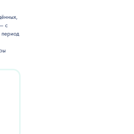
дённых,
— с
а период
уры