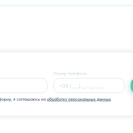
Украина, г. Киев, ул. Щекавицкая, 9а
(Клиника "Nove Tilo")
Номер телефона
форму, я соглашаюсь на
обработку персональных данных
.