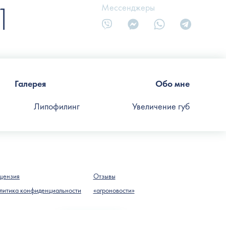
1
Мессенджеры
Галерея
Обо мне
Липофилинг
Увеличение губ
цензия
Отзывы
литика конфиденциальности
«агроновости»
Закрыть
е.
Подробнее