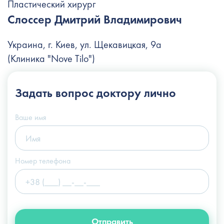
Пластический хирург
Слоссер Дмитрий Владимирович
Украина, г. Киев, ул. Щекавицкая, 9а
(Клиника "Nove Tilo")
+38 (044) 222-6-111
Задать вопрос
доктору лично
+38 (066) 122-6-111
info@slosser.com.ua
Ваше имя
Номер телефона
Отправить