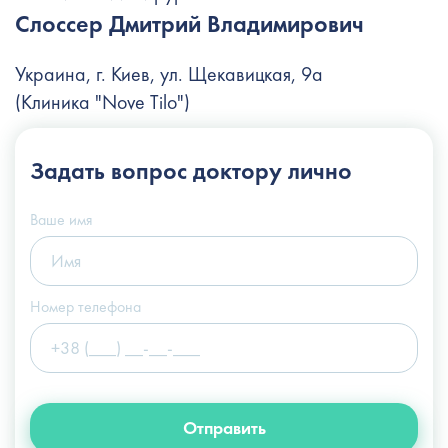
Слоссер Дмитрий Владимирович
Украина, г. Киев, ул. Щекавицкая, 9а
(Клиника "Nove Tilo")
+38 (044) 222-6-111
Задать вопрос
доктору лично
+38 (066) 122-6-111
info@slosser.com.ua
Ваше имя
Номер телефона
Отправить