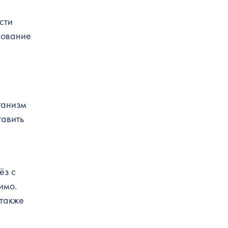
сти
рование
ганизм
тавить
ёз с
имо.
 также