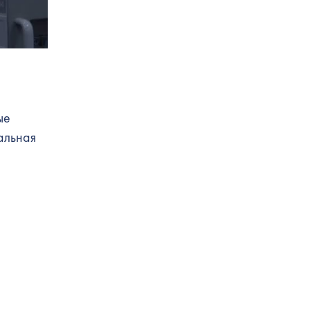
ые
альная