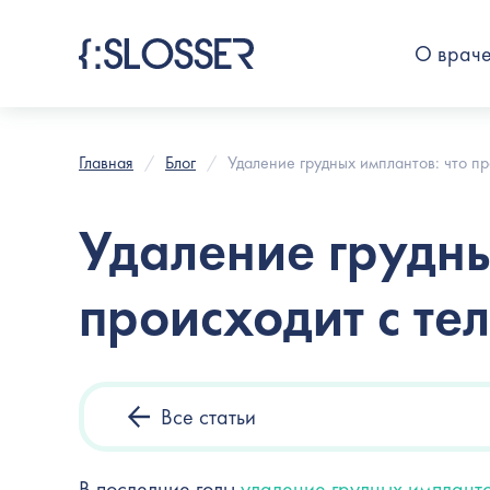
О врач
Главная
Блог
Удаление грудных имплантов: что п
Удаление грудны
происходит с те
Все статьи
В последние годы
удаление грудных имплант