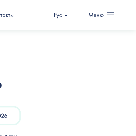
такты
Рус
Меню
?
026
мых тем