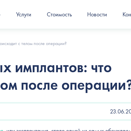
е
Услуги
Стоимость
Новости
Кон
роисходит с телом после операции?
х имплантов: что
лом после операции
23.06.2
ов
, или эксплантация, стало одной из самых обсуждае