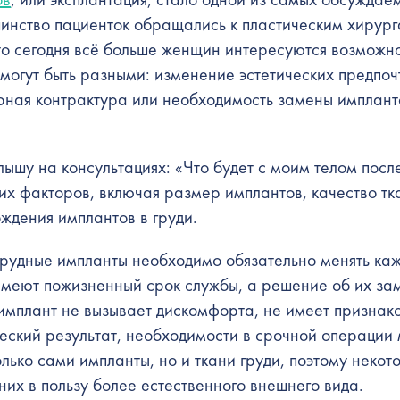
шинство пациенток обращались к пластическим хирур
 то сегодня всё больше женщин интересуются возможн
могут быть разными: изменение эстетических предпоч
рная контрактура или необходимость замены имплант
лышу на консультациях: «Что будет с моим телом посл
их факторов, включая размер имплантов, качество тк
ждения имплантов в груди.
грудные импланты необходимо обязательно менять ка
имеют пожизненный срок службы, а решение об их за
имплант не вызывает дискомфорта, не имеет признак
ческий результат, необходимости в срочной операции
лько сами импланты, но и ткани груди, поэтому некот
их в пользу более естественного внешнего вида.