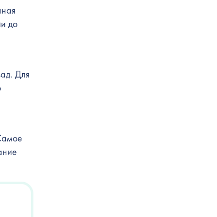
нная
ии до
ад. Для
о
 Самое
ание