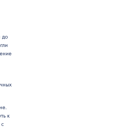
 до
гли
щение
очных
не.
ть к
 с