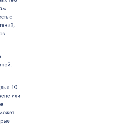
гам
остью
тений,
ов
е
аней,
ждые 10
мене или
ов
 может
орые