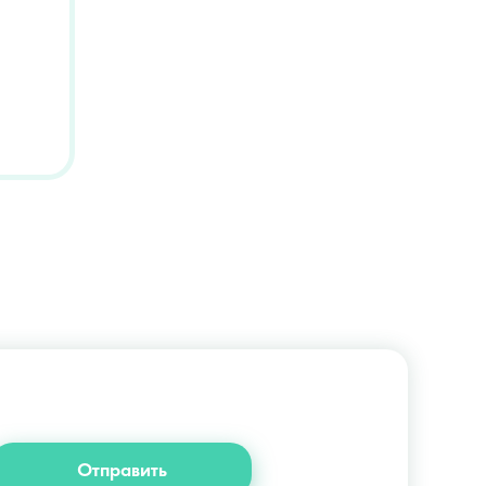
+38 (044) 222-6-111
+38 (066) 122-6-111
info@slosser.com.ua
Отправить