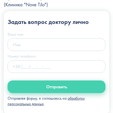
(Клиника "Nove Tilo")
+38 (044) 222-6-111
Задать вопрос
доктору лично
+38 (066) 122-6-111
info@slosser.com.ua
Ваше имя
Номер телефона
Отправить
Отправляя форму, я соглашаюсь на
обработку
персональных данных
.