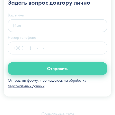
Задать вопрос
доктору лично
+38 (066) 122-6-111
info@slosser.com.ua
Ваше имя
Номер телефона
Отправить
Отправляя форму, я соглашаюсь на
обработку
персональных данных
.
Социальные сети