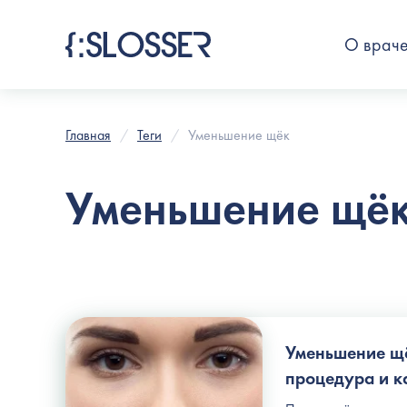
О врач
Главная
Теги
Уменьшение щёк
Уменьшение щё
Уменьшение щё
процедура и к