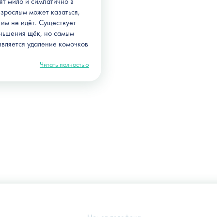
ят мило и симпатично в
взрослым может казаться,
 им не идёт. Существует
ньшения щёк
, но самым
вляется удаление комочков
Читать полностью
Украина, г. Киев, ул. Щекавицкая, 9а
(Клиника "Nove Tilo")