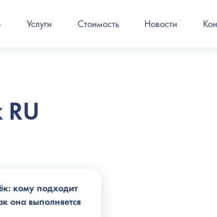
е
Услуги
Стоимость
Новости
Кон
к RU
к: кому подходит
ак она выполняется