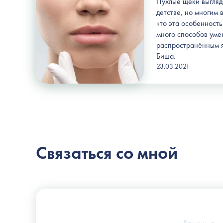
Пухлые щёки выгляд
детстве, но многим 
что эта особенность
много способов
уме
распространённым я
Биша.
23.03.2021
Связаться со мной
Пластический хирург
Слоссер Дмитрий Владимирович