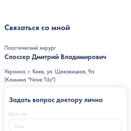
Связаться со мной
Пластический хирург
Слоссер Дмитрий Владимирович
Украина, г. Киев, ул. Щекавицкая, 9а
(Клиника "Nove Tilo")
+38 (044) 222-6-111
Задать вопрос
доктору лично
+38 (066) 122-6-111
info@slosser.com.ua
Ваше имя