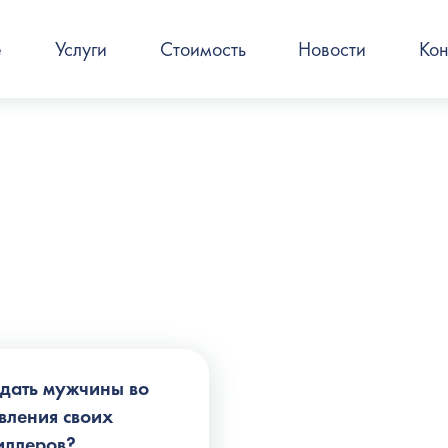
е
Услуги
Стоимость
Новости
Кон
идать мужчины во
вления своих
иллеров?