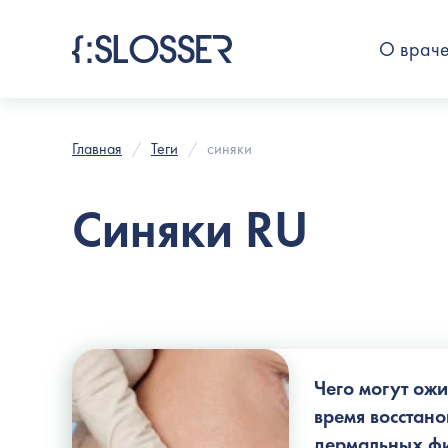
О врач
Главная
Теги
синяки
Синяки RU
Чего могут ож
время восстано
дермальных ф