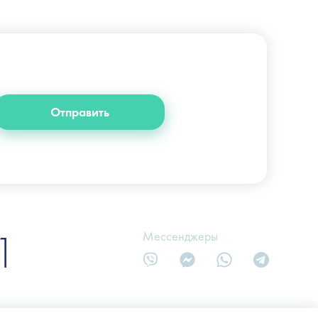
+38 (044) 222-6-111
+38 (066) 122-6-111
info@slosser.com.ua
Отправить
1
Мессенджеры